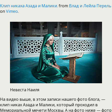
Клип никаха Азада и Малики.
from
Влад и Лейла Перель
on
Vimeo
.
Невеста Наиля
На видео выше, в этом записи нашего фото блога, —
клип никах Азада и Малики, который проходил в
Мемориальной мечети Москвы. А на фото ниже — фото