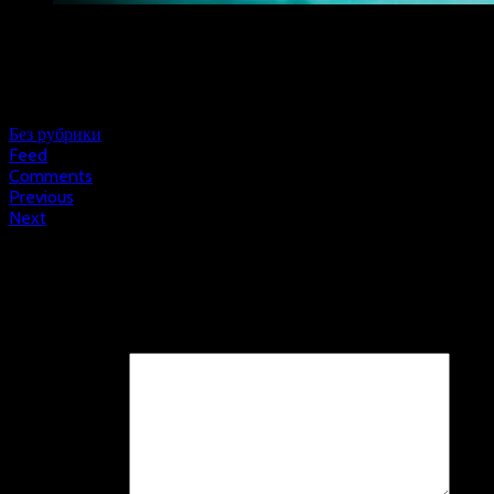
Нафль намаз — это первая совместная молитва супругов после 
современных условиях молодым остаться вдвоем, сразу после о
того, именно после самого репортажа начинается небольшая по
Воскресенье, 17 февраля, 2019 at 23:27
Без рубрики
Feed
Comments
Previous
Next
Leave a Reply
Ваш адрес email не будет опубликован.
Обязательные поля по