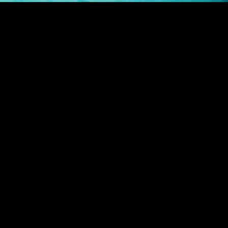
обряда бракосочетания, происходит во время консумации брака —
бряда, практически невозможно — в здании мечети всегда много 
становочная фотосессия для двоих в мечети.
мечены
*