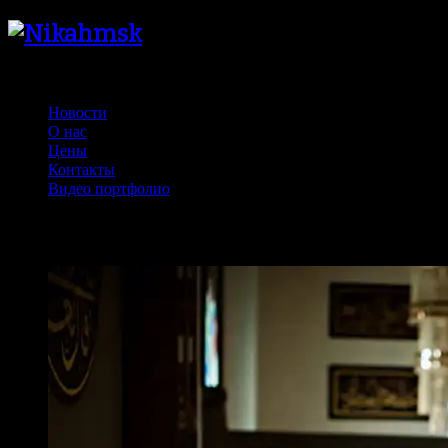
Никах Москва Фотограф и видео 8(926)5610807
Новости
О нас
Цены
Контакты
Видео портфолио
Нафль намаз